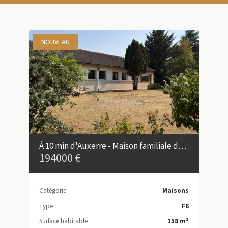
NOUVEAU
À 10 min d'Auxerre - Maison familiale de 158 m² dans un bourg avec commerces
194000 €
Catégorie
Maisons
Type
F6
Surface habitable
158 m²