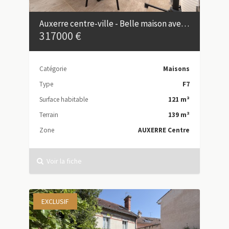
Auxerre centre-ville - Belle maison avec appartement indépendant et garage
317000 €
Catégorie
Maisons
Type
F7
Surface habitable
121 m²
Terrain
139 m²
Zone
AUXERRE Centre
Voir la fiche
EXCLUSIF