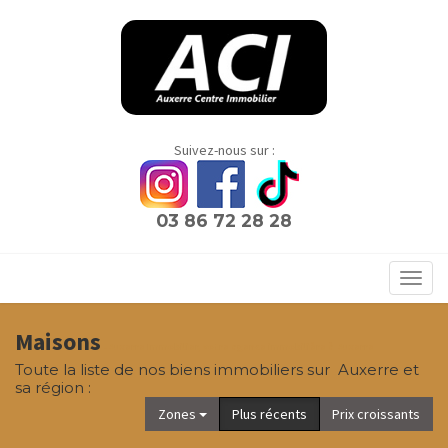
Panneau de gestion des cookies
Suivez-nous sur :
03 86 72 28 28
Toggl
navig
Maisons
- Auxerre Immobilier, votre agence immobilière à Auxerre
Toute la liste de nos biens immobiliers sur Auxerre et
sa région :
Zones
Plus récents
Prix croissants