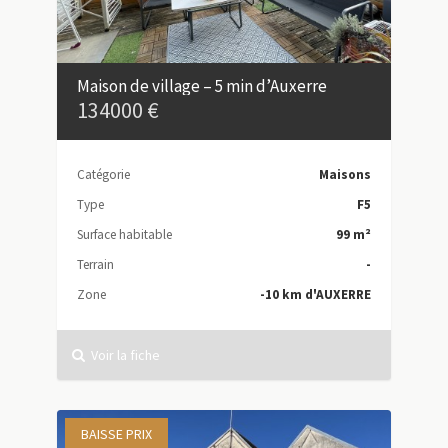
Maison de village – 5 min d’Auxerre
134000 €
Catégorie
Maisons
Type
F5
Surface habitable
99 m²
Terrain
-
Zone
-10 km d'AUXERRE
Voir la fiche
BAISSE PRIX