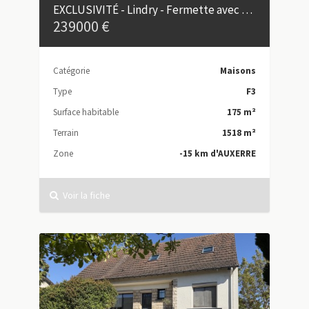
EXCLUSIVITÉ - Lindry - Fermette avec dépendances et beau potentiel
239000 €
Catégorie
Maisons
Type
F3
Surface habitable
175 m²
Terrain
1518 m²
Zone
-15 km d'AUXERRE
Voir la fiche