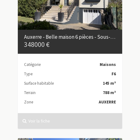
Auxerre - Belle maison 6 pièces - Sous-sol total
348000 €
Catégorie
Maisons
Type
F6
Surface habitable
145 m²
Terrain
788 m²
Zone
AUXERRE
Voir la fiche