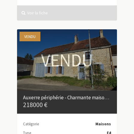
Voir la fiche
VENDU
VENDU
Auxerre périphérie - Charmante maison ancienne avec dépendances
218000 €
Catégorie
Maisons
Type
F4