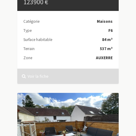
123900 €
Catégorie
Maisons
Type
F6
Surface habitable
84 m²
Terrain
537 m²
Zone
AUXERRE
Voir la fiche