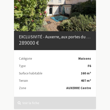
EXCLUSIVITÉ - Auxerre, aux portes du centre-ville - Maison de caractère de 160 m²
289000 €
Catégorie
Maisons
Type
F6
Surface habitable
160 m²
Terrain
407 m²
Zone
AUXERRE Centre
Voir la fiche