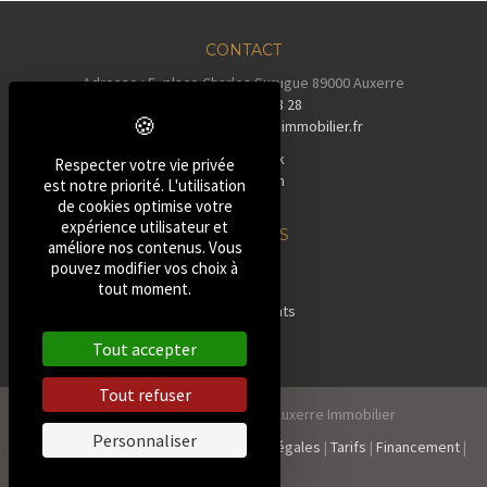
CONTACT
Adresse : 5, place Charles Surugue 89000 Auxerre
Tél :
03 86 72 28 28
Email :
contact@auxerreimmobilier.fr
Facebook
Respecter votre vie privée
Instagram
est notre priorité. L'utilisation
Tiktok
de cookies optimise votre
expérience utilisateur et
NOS BIENS
améliore nos contenus. Vous
»
Maisons
pouvez modifier vos choix à
tout moment.
»
Pavillons
»
Appartements
»
Terrains
Tout accepter
»
Autres
Tout refuser
2026, Tous droits réservés Auxerre Immobilier
Personnaliser
Politique de confidentialité
|
Mentions Légales
|
Tarifs
|
Financement
|
Contact