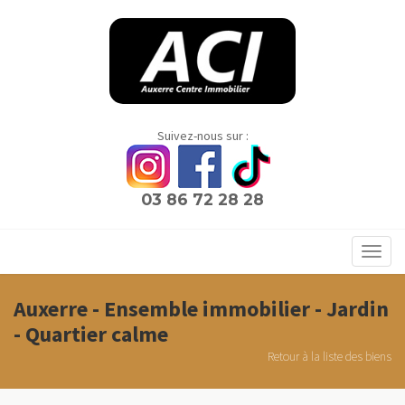
Panneau de gestion des cookies
Suivez-nous sur :
03 86 72 28 28
Toggl
navig
Auxerre - Ensemble immobilier - Jardin
- Quartier calme
Retour à la liste des biens