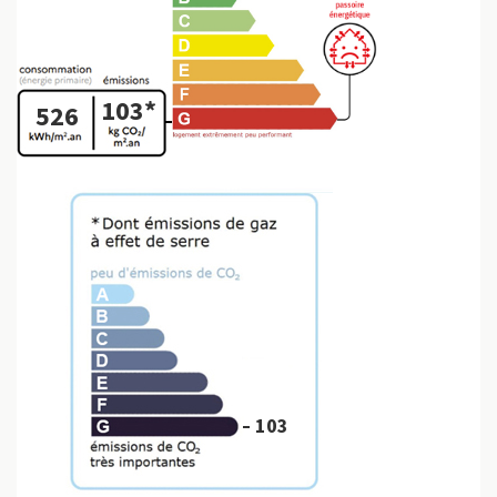
103*
526
103