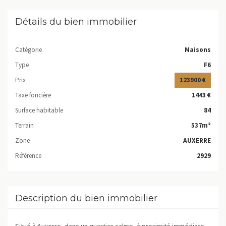
Détails du bien immobilier
Catégorie
Maisons
Type
F6
Prix
123900 €
Taxe foncière
1443 €
Surface habitable
84
Terrain
537m²
Zone
AUXERRE
Référence
2929
Description du bien immobilier
Situé à Auxerre, dans un quartier calme, à proximité immédiate