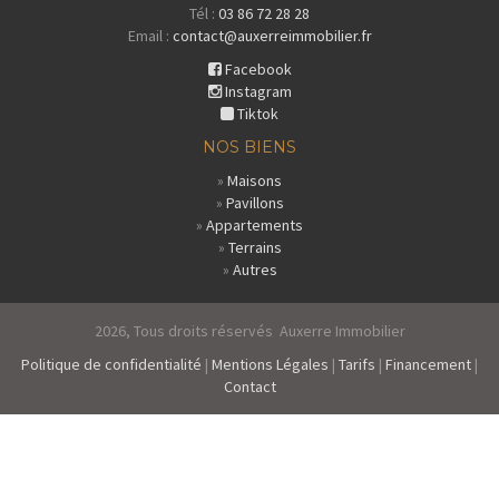
Tél :
03 86 72 28 28
Email :
contact@auxerreimmobilier.fr
Facebook
Instagram
Tiktok
NOS BIENS
»
Maisons
»
Pavillons
»
Appartements
»
Terrains
»
Autres
2026, Tous droits réservés Auxerre Immobilier
Politique de confidentialité
|
Mentions Légales
|
Tarifs
|
Financement
|
Contact