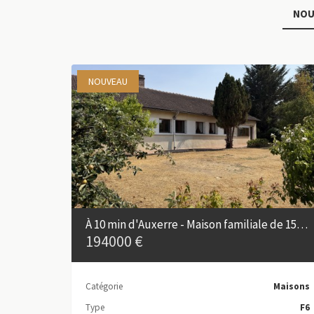
NOU
NOUVEAU
À 10 min d'Auxerre - Maison familiale de 158 m² dans un bourg avec commerces
194000 €
Catégorie
Maisons
Type
F6