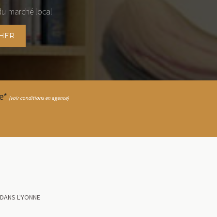
du marché local
HER
e*
(voir conditions en agence)
 DANS L'YONNE