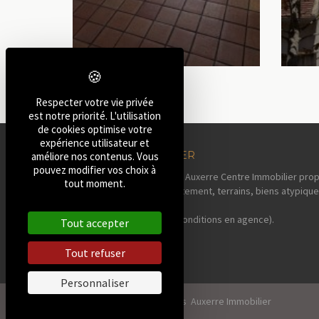
Respecter votre vie privée
est notre priorité. L'utilisation
de cookies optimise votre
expérience utilisateur et
AUXERRE IMMOBILIER
améliore nos contenus. Vous
pouvez modifier vos choix à
Votre agence immobilière Auxerre Centre Immobilier prop
tout moment.
maisons, pavillons, appartement, terrains, biens atypique
sa région.
Estimation offerte* (voir conditions en agence).
Tout accepter
Tout refuser
Personnaliser
2026, Tous droits réservés Auxerre Immobilier