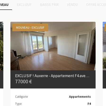
VEAU
EXCLUSIF
BAISSE PRIX
VENDU
OFFRE ACCE
NOUVEAU - EXCLUSIF
EXCLUSIF ! Auxerre - Appartement F4 avec balcon et ascenseur
77000 €
Catégorie
Appartements
Type
F4