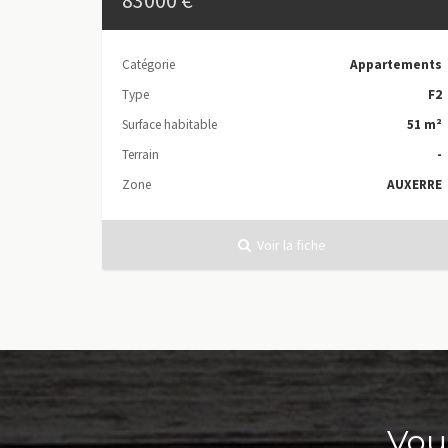
83000 €
Catégorie
Appartements
Type
F2
Surface habitable
51 m²
Terrain
-
Zone
AUXERRE
Voir la fiche
Vou