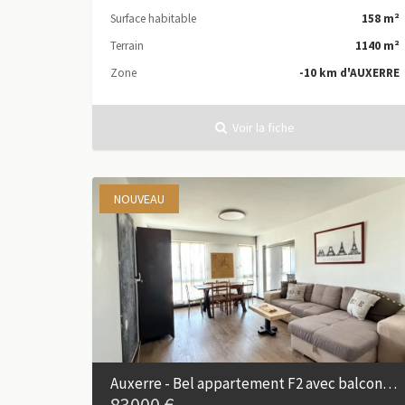
Surface habitable
158 m²
Terrain
1140 m²
Zone
-10 km d'AUXERRE
Voir la fiche
NOUVEAU
Auxerre - Bel appartement F2 avec balcon, garage et ascenseur