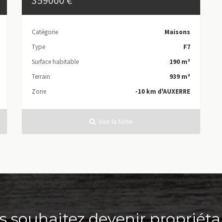
359000 €
Catégorie
Maisons
Type
F7
Surface habitable
190 m²
Terrain
939 m²
Zone
-10 km d'AUXERRE
Voir la fiche
s souhaitez devenir propriétai