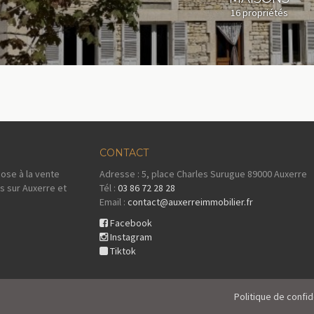
16 propriétés
CONTACT
ose à la vente
Adresse : 5, place Charles Surugue 89000 Auxerre
s sur Auxerre et
Tél :
03 86 72 28 28
Email :
contact@auxerreimmobilier.fr
Facebook
Instagram
Tiktok
Politique de confid