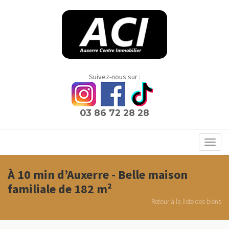
Panneau de gestion des cookies
Suivez-nous sur :
03 86 72 28 28
Toggl
navig
À 10 min d’Auxerre - Belle maison
familiale de 182 m²
Retour à la liste des biens