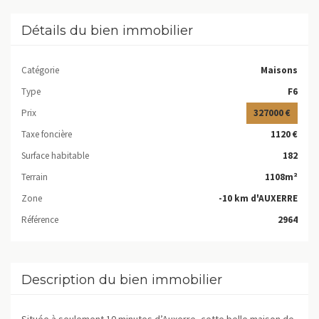
Détails du bien immobilier
Catégorie
Maisons
Type
F6
Prix
327000 €
Taxe foncière
1120 €
Surface habitable
182
Terrain
1108m²
Zone
-10 km d'AUXERRE
Référence
2964
Description du bien immobilier
Située à seulement 10 minutes d’Auxerre, cette belle maison de