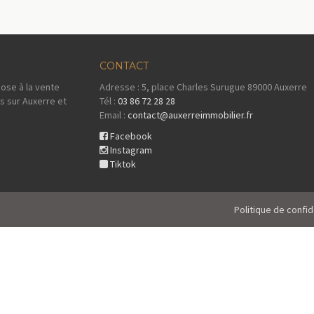
CONTACT
ose à la vente
Adresse : 5, place Charles Surugue 89000 Auxerre
s sur Auxerre et
Tél :
03 86 72 28 28
Email :
contact@auxerreimmobilier.fr
Facebook
Instagram
Tiktok
Politique de confid