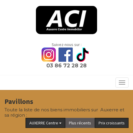
Panneau de gestion des cookies
Suivez-nous sur :
03 86 72 28 28
Toggl
navig
Pavillons
- Auxerre Immobilier, votre agence immobilière à Auxerre
Toute la liste de nos biens immobiliers sur Auxerre et
sa région :
AUXERRE Centre
Plus récents
Prix croissants