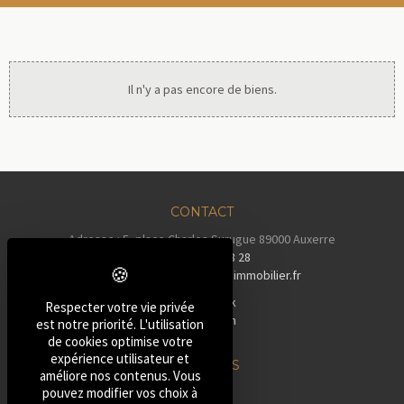
Il n'y a pas encore de biens.
CONTACT
Adresse : 5, place Charles Surugue 89000 Auxerre
Tél :
03 86 72 28 28
Email :
contact@auxerreimmobilier.fr
Facebook
Respecter votre vie privée
Instagram
est notre priorité. L'utilisation
Tiktok
de cookies optimise votre
expérience utilisateur et
NOS BIENS
améliore nos contenus. Vous
»
Maisons
pouvez modifier vos choix à