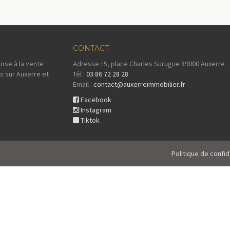
CONTACT
ose à la vente
Adresse : 5, place Charles Surugue 89000 Auxerre
s sur Auxerre et
Tél :
03 86 72 28 28
Email :
contact@auxerreimmobilier.fr
Facebook
Instagram
Tiktok
Politique de confid