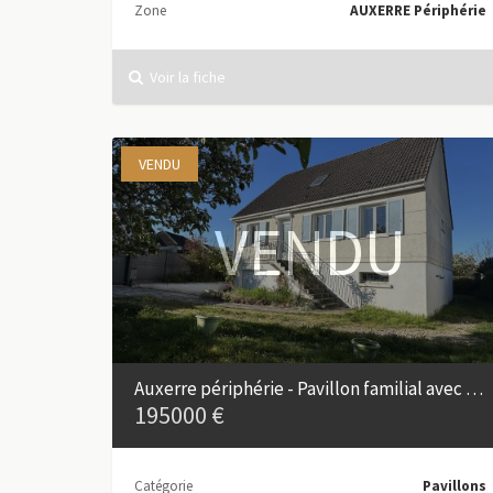
Zone
AUXERRE Périphérie
Voir la fiche
VENDU
VENDU
Auxerre périphérie - Pavillon familial avec sous-sol et studio
195000 €
Catégorie
Pavillons