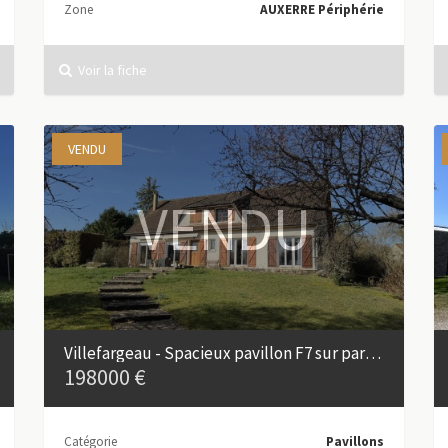
Zone
AUXERRE Périphérie
Voir la fiche
VENDU
VENDU
Villefargeau - Spacieux pavillon F7 sur parc arboré
198000 €
Catégorie
Pavillons