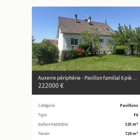
Auxerre périphérie - Pavillon familial 6 pièces avec sous-sol total
222000 €
Catégorie
Pavillons
Type
F6
Surface habitable
125 m²
Terrain
729 m²