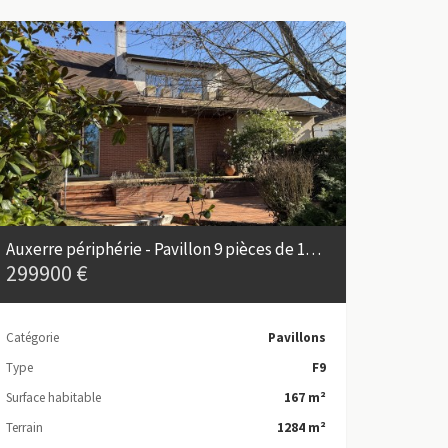
Auxerre périphérie - Pavillon 9 pièces de 167 m² à rafraîchir
299900 €
Catégorie
Pavillons
Type
F9
Surface habitable
167 m²
Terrain
1284 m²