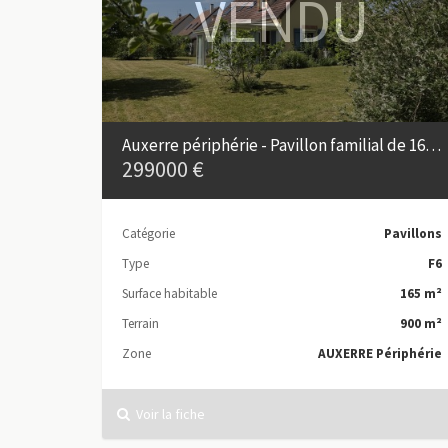
VENDU
Auxerre périphérie - Pavillon familial de 165 m² avec garage double
299000 €
Catégorie
Pavillons
Type
F6
Surface habitable
165 m²
Terrain
900 m²
Zone
AUXERRE Périphérie
Voir la fiche