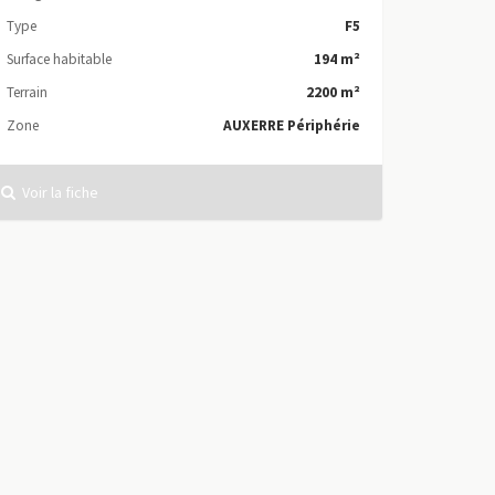
Type
F5
Surface habitable
194 m²
Terrain
2200 m²
Zone
AUXERRE Périphérie
Voir la fiche