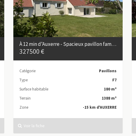
À 12 min d’Auxerre - Spacieux pavillon familial de 180 m²
327500 €
Catégorie
Pavillons
Type
F7
Surface habitable
180 m²
Terrain
1388 m²
Zone
-15 km d'AUXERRE
Voir la fiche