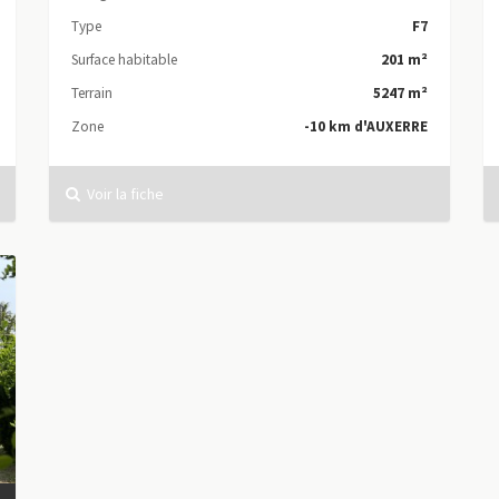
Type
F7
Surface habitable
201 m²
Terrain
5247 m²
Zone
-10 km d'AUXERRE
Voir la fiche