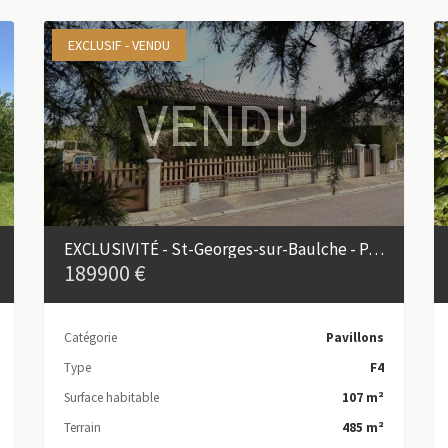
EXCLUSIF - VENDU
VENDU
EXCLUSIVITÉ - St-Georges-sur-Baulche - Pavillon 4 pièces avec vie de plain-pied
189900 €
Catégorie
Pavillons
Type
F4
Surface habitable
107 m²
Terrain
485 m²