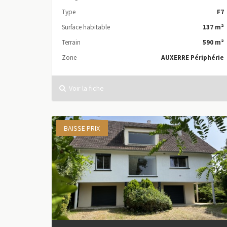
Type
F7
Surface habitable
137 m²
Terrain
590 m²
Zone
AUXERRE Périphérie
Voir la fiche
BAISSE PRIX