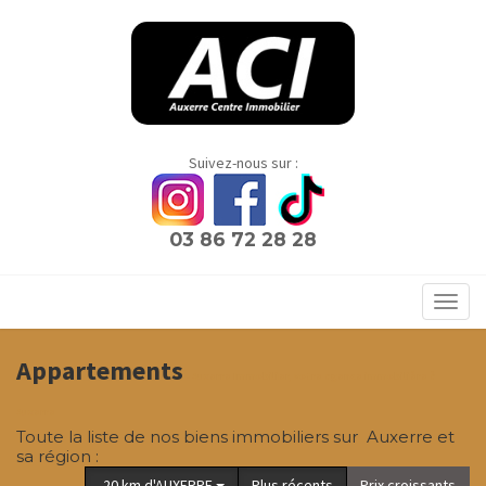
Panneau de gestion des cookies
Suivez-nous sur :
03 86 72 28 28
Toggl
navig
Appartements
- Auxerre Immobilier, votre agence immobilière à
Auxerre
Toute la liste de nos biens immobiliers sur Auxerre et
sa région :
-20 km d'AUXERRE
Plus récents
Prix croissants