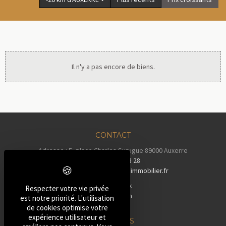
Il n'y a pas encore de biens.
CONTACT
Adresse : 5, place Charles Surugue 89000 Auxerre
Tél :
03 86 72 28 28
Email :
contact@auxerreimmobilier.fr
Facebook
Respecter votre vie privée
Instagram
est notre priorité. L'utilisation
Tiktok
de cookies optimise votre
expérience utilisateur et
NOS BIENS