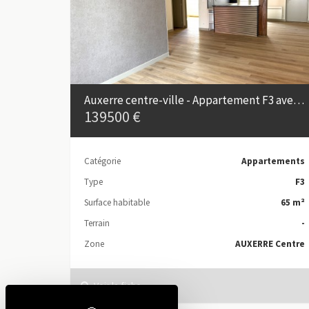
Auxerre centre-ville - Appartement F3 avec terrasse
139500 €
Catégorie
Appartements
Type
F3
Surface habitable
65 m²
Terrain
-
Zone
AUXERRE Centre
Voir la fiche