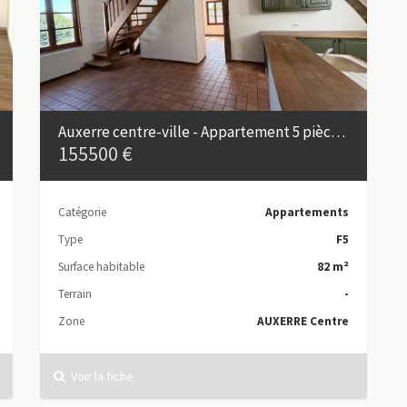
Auxerre centre-ville - Appartement 5 pièces en duplex avec garage
155500 €
Catégorie
Appartements
Type
F5
Surface habitable
82 m²
Terrain
-
Zone
AUXERRE Centre
Voir la fiche