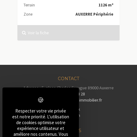
Terrain
1126 m²
Zone
AUXERRE Périphérie
Voir la fiche
CONTACT
Adresse : 5, place Charles Surugue 89000 Auxerre
Tél :
03 86 72 28 28
Email :
contact@auxerreimmobilier.fr
Facebook
Respecter votre vie privée
Instagram
est notre priorité. L'utilisation
Tiktok
de cookies optimise votre
expérience utilisateur et
NOS BIENS
améliore nos contenus. Vous