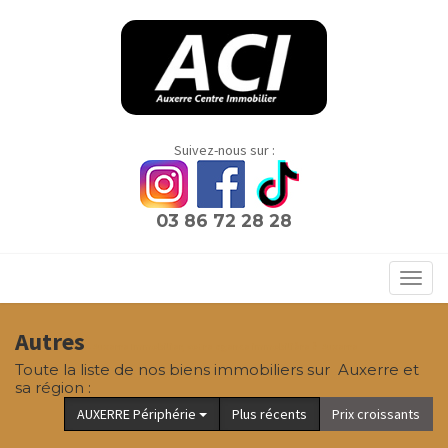
Panneau de gestion des cookies
Suivez-nous sur :
03 86 72 28 28
Toggl
navig
Autres
- Auxerre Immobilier, votre agence immobilière à Auxerre
Toute la liste de nos biens immobiliers sur Auxerre et
sa région :
AUXERRE Périphérie
Plus récents
Prix croissants