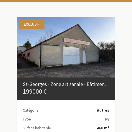
EXCLUSIF
St-Georges - Zone artisanale - Bâtiment industriel + appartement
199000 €
Catégorie
Autres
Type
F8
Surface habitable
468 m²