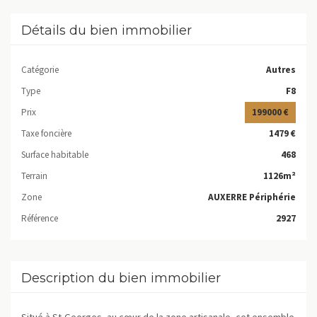
Détails du bien immobilier
Catégorie
Autres
Type
F8
Prix
199000 €
Taxe foncière
1479 €
Surface habitable
468
Terrain
1126m²
Zone
AUXERRE Périphérie
Référence
2927
Description du bien immobilier
Situé à St-Georges, au cœur de la zone artisanale, cet ensemble