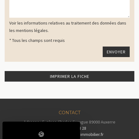
Voir les informations relatives au traitement des données dans
les mentions légales.
* Tous les champs sont requis
IMPRIMER LA FICHE
CONTACT
Adresse : 5, place Charles Surugue 89000 Auxerre
Tél :
03 86 72 28 28
Email :
contact@auxerreimmobilier.fr