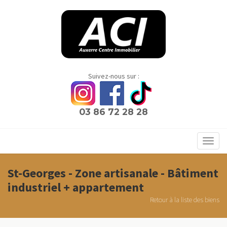
Panneau de gestion des cookies
Suivez-nous sur :
03 86 72 28 28
Toggl
navig
St-Georges - Zone artisanale - Bâtiment
industriel + appartement
Retour à la liste des biens