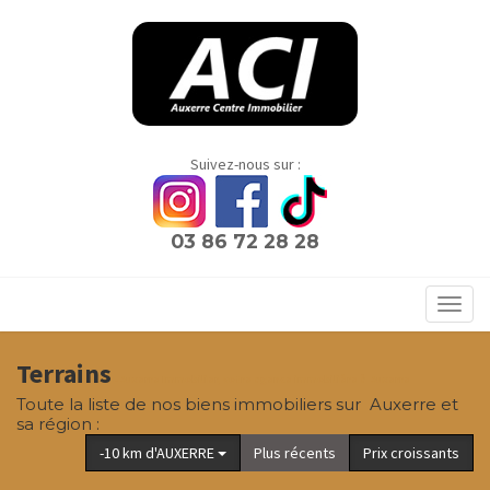
Panneau de gestion des cookies
Suivez-nous sur :
03 86 72 28 28
Toggl
navig
Terrains
- Auxerre Immobilier, votre agence immobilière à Auxerre
Toute la liste de nos biens immobiliers sur Auxerre et
sa région :
-10 km d'AUXERRE
Plus récents
Prix croissants