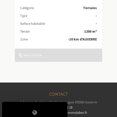
Catégorie
Terrains
Type
-
Surface habitable
-
Terrain
1200 m²
Zone
-10 km d'AUXERRE
Voir la fiche
CONTACT
Adresse : 5, place Charles Surugue 89000 Auxerre
Tél :
03 86 72 28 28
Email :
contact@auxerreimmobilier.fr