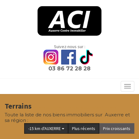
Panneau de gestion des cookies
Suivez-nous sur :
03 86 72 28 28
Toggl
navig
Terrains
- Auxerre Immobilier, votre agence immobilière à Auxerre
Toute la liste de nos biens immobiliers sur Auxerre et
sa région :
-15 km d'AUXERRE
Plus récents
Prix croissants