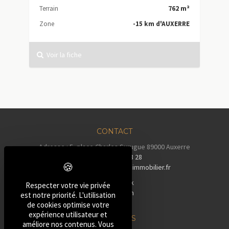
Terrain
762 m²
Zone
-15 km d'AUXERRE
Voir la fiche
CONTACT
Adresse : 5, place Charles Surugue 89000 Auxerre
Tél :
03 86 72 28 28
Email :
contact@auxerreimmobilier.fr
Facebook
Respecter votre vie privée
Instagram
est notre priorité. L'utilisation
Tiktok
de cookies optimise votre
expérience utilisateur et
NOS BIENS
améliore nos contenus. Vous