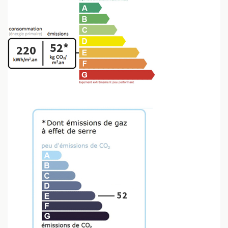
52*
220
52