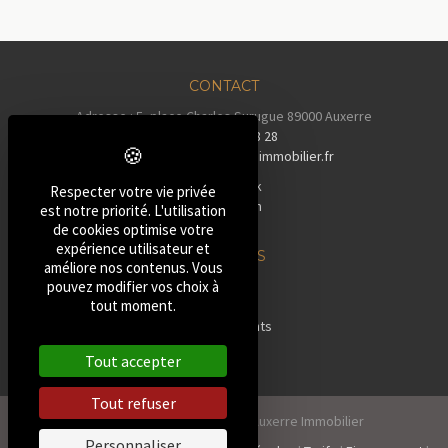
CONTACT
Adresse : 5, place Charles Surugue 89000 Auxerre
Tél :
03 86 72 28 28
Email :
contact@auxerreimmobilier.fr
Facebook
Respecter votre vie privée
Instagram
est notre priorité. L'utilisation
Tiktok
de cookies optimise votre
expérience utilisateur et
NOS BIENS
améliore nos contenus. Vous
»
Maisons
pouvez modifier vos choix à
tout moment.
»
Pavillons
»
Appartements
»
Terrains
Tout accepter
»
Autres
Tout refuser
2026, Tous droits réservés Auxerre Immobilier
Personnaliser