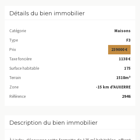
Détails du bien immobilier
Catégorie
Maisons
Type
F3
Prix
239000 €
Taxe foncière
1138 €
Surface habitable
175
Terrain
1518m²
Zone
-15 km d'AUXERRE
Référence
2946
Description du bien immobilier
À Lindry, découvrez cette fermette de 175 m² habitables, offrant