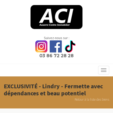
Panneau de gestion des cookies
Suivez-nous sur :
03 86 72 28 28
Toggl
navig
EXCLUSIVITÉ - Lindry - Fermette avec
dépendances et beau potentiel
Retour à la liste des biens