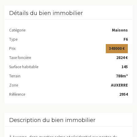
Détails du bien immobilier
Catégorie
Maisons
Type
F6
Prix
348000 €
Taxe foncière
2824 €
Surface habitable
145
Terrain
788m²
Zone
AUXERRE
Référence
2954
Description du bien immobilier
À Auxerre, dans quartier calme et résidentiel aux portes du