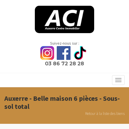
Panneau de gestion des cookies
Suivez-nous sur :
03 86 72 28 28
Toggl
navig
Auxerre - Belle maison 6 pièces - Sous-
sol total
Retour à la liste des biens