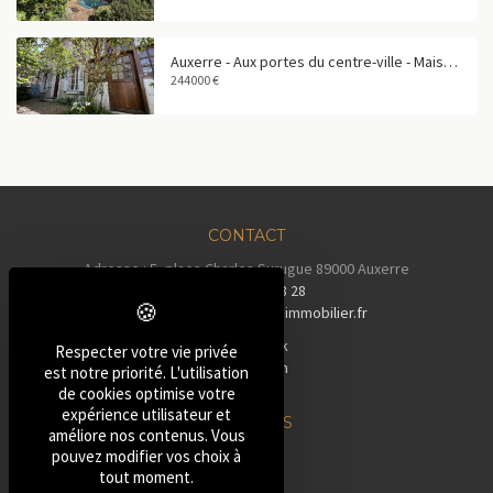
Auxerre - Aux portes du centre-ville - Maison familiale de 158 m²
244000 €
CONTACT
Adresse : 5, place Charles Surugue 89000 Auxerre
Tél :
03 86 72 28 28
Email :
contact@auxerreimmobilier.fr
Facebook
Respecter votre vie privée
Instagram
est notre priorité. L'utilisation
Tiktok
de cookies optimise votre
expérience utilisateur et
NOS BIENS
améliore nos contenus. Vous
»
Maisons
pouvez modifier vos choix à
tout moment.
»
Pavillons