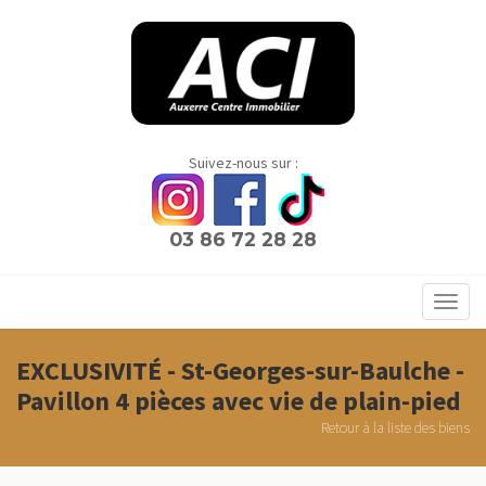
Panneau de gestion des cookies
Suivez-nous sur :
03 86 72 28 28
Toggl
navig
EXCLUSIVITÉ - St-Georges-sur-Baulche -
Pavillon 4 pièces avec vie de plain-pied
Retour à la liste des biens