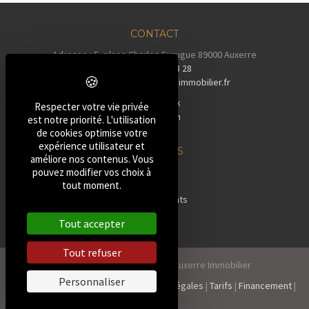
CONTACT
Adresse : 5, place Charles Surugue 89000 Auxerre
Tél :
03 86 72 28 28
Email :
contact@auxerreimmobilier.fr
Facebook
Respecter votre vie privée
Instagram
est notre priorité. L'utilisation
Tiktok
de cookies optimise votre
expérience utilisateur et
NOS BIENS
améliore nos contenus. Vous
»
Maisons
pouvez modifier vos choix à
tout moment.
»
Pavillons
»
Appartements
»
Terrains
Tout accepter
»
Autres
Tout refuser
2026, Tous droits réservés Auxerre Immobilier
Personnaliser
Politique de confidentialité
|
Mentions Légales
|
Tarifs
|
Financement
|
Contact