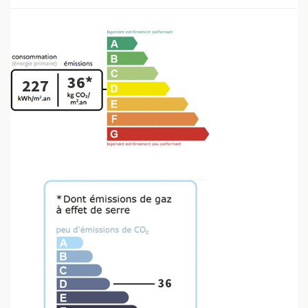
36*
227
36