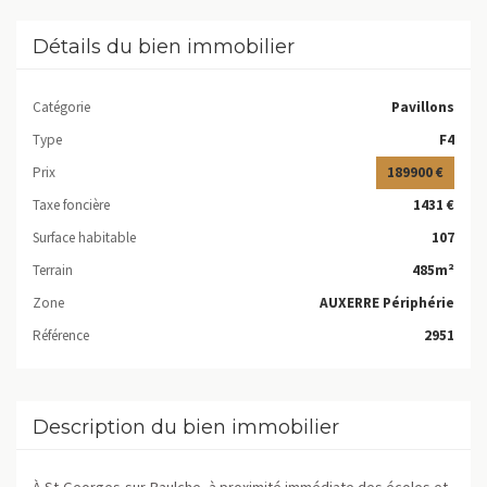
Détails du bien immobilier
Catégorie
Pavillons
Type
F4
Prix
189900 €
Taxe foncière
1431 €
Surface habitable
107
Terrain
485m²
Zone
AUXERRE Périphérie
Référence
2951
Description du bien immobilier
À St-Georges-sur-Baulche, à proximité immédiate des écoles et