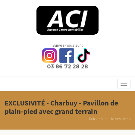
Panneau de gestion des cookies
Suivez-nous sur :
03 86 72 28 28
Toggl
navig
EXCLUSIVITÉ - Charbuy - Pavillon de
plain-pied avec grand terrain
Retour à la liste des biens