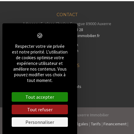
CONTACT
Adresse : 5, place Charles Surugue 89000 Auxerre
Tél :
03 86 72 28 28
Email :
contact@auxerreimmobilier.fr
Facebook
Respecter votre vie privée
Instagram
est notre priorité. L'utilisation
Tiktok
de cookies optimise votre
expérience utilisateur et
NOS BIENS
améliore nos contenus. Vous
»
Maisons
pouvez modifier vos choix à
tout moment.
»
Pavillons
»
Appartements
»
Terrains
Tout accepter
»
Autres
Tout refuser
2026, Tous droits réservés Auxerre Immobilier
Personnaliser
Politique de confidentialité
|
Mentions Légales
|
Tarifs
|
Financement
|
Contact