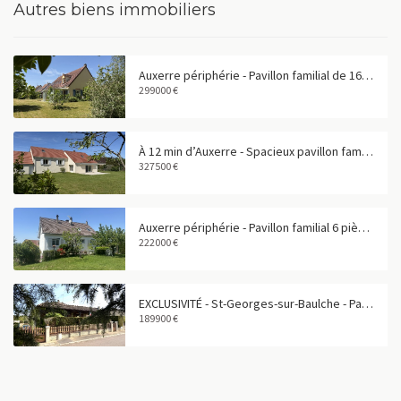
Autres biens immobiliers
Auxerre périphérie - Pavillon familial de 165 m² avec garage double
299000 €
À 12 min d’Auxerre - Spacieux pavillon familial de 180 m²
327500 €
Auxerre périphérie - Pavillon familial 6 pièces avec sous-sol total
222000 €
EXCLUSIVITÉ - St-Georges-sur-Baulche - Pavillon 4 pièces avec vie de plain-pied
189900 €