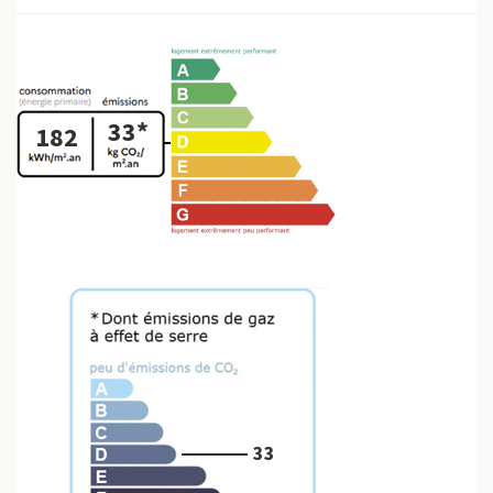
33*
182
33