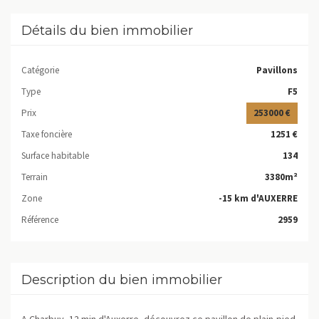
Détails du bien immobilier
Catégorie
Pavillons
Type
F5
Prix
253000 €
Taxe foncière
1251 €
Surface habitable
134
Terrain
3380m²
Zone
-15 km d'AUXERRE
Référence
2959
Description du bien immobilier
A Charbuy, 12 min d'Auxerre, découvrez ce pavillon de plain-pied