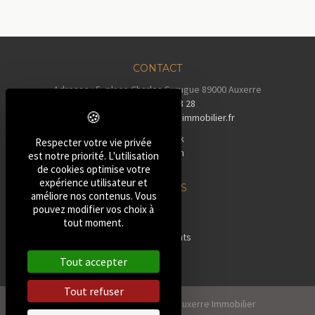
CONTACT
Adresse : 5, place Charles Surugue 89000 Auxerre
Tél :
03 86 72 28 28
Email :
contact@auxerreimmobilier.fr
Facebook
Respecter votre vie privée
Instagram
est notre priorité. L'utilisation
Tiktok
de cookies optimise votre
expérience utilisateur et
NOS BIENS
améliore nos contenus. Vous
»
Maisons
pouvez modifier vos choix à
tout moment.
»
Pavillons
»
Appartements
»
Terrains
Tout accepter
»
Autres
Tout refuser
2026, Tous droits réservés Auxerre Immobilier