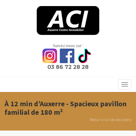
Panneau de gestion des cookies
Suivez-nous sur :
03 86 72 28 28
Toggl
navig
À 12 min d’Auxerre - Spacieux pavillon
familial de 180 m²
Retour à la liste des biens