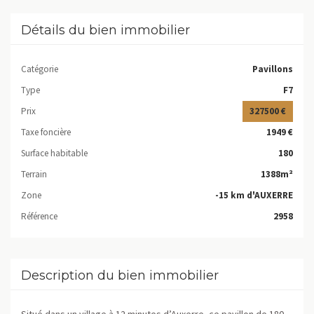
Détails du bien immobilier
Catégorie
Pavillons
Type
F7
Prix
327500 €
Taxe foncière
1949 €
Surface habitable
180
Terrain
1388m²
Zone
-15 km d'AUXERRE
Référence
2958
Description du bien immobilier
Situé dans un village à 12 minutes d’Auxerre, ce pavillon de 180