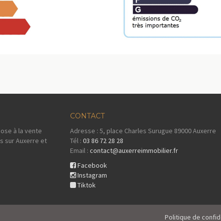
CONTACT
ose à la vente
Adresse : 5, place Charles Surugue 89000 Auxerre
s sur Auxerre et
Tél :
03 86 72 28 28
Email :
contact@auxerreimmobilier.fr
Facebook
Instagram
Tiktok
Politique de confid