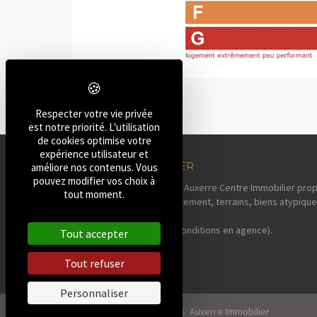
Respecter votre vie privée
est notre priorité. L'utilisation
de cookies optimise votre
expérience utilisateur et
AUXERRE IMMOBILIER
améliore nos contenus. Vous
pouvez modifier vos choix à
Votre agence immobilière Auxerre Centre Immobilier prop
tout moment.
maisons, pavillons, appartement, terrains, biens atypique
sa région.
Estimation offerte* (voir conditions en agence).
Tout accepter
Tout refuser
Personnaliser
2026, Tous droits réservés Auxerre Immobilier