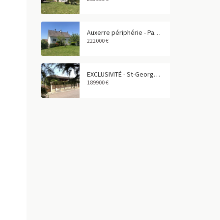
Auxerre périphérie - Pavillon familial 6 pièces avec sous-sol total
222000 €
EXCLUSIVITÉ - St-Georges-sur-Baulche - Pavillon 4 pièces avec vie de plain-pied
189900 €