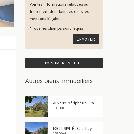
Voir les informations relatives au
traitement des données dans les
mentions légales.
* Tous les champs sont requis
IMPRIMER LA FICHE
n
Autres biens immobiliers
Auxerre périphérie - Pavillon familial de 165 m² avec garage double
299000 €
EXCLUSIVITÉ - Charbuy - Pavillon de plain-pied avec grand terrain
253000 €