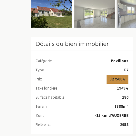
Détails du bien immobilier
Catégorie
Pavillons
Type
F7
Prix
327500 €
Taxe foncière
1949 €
Surface habitable
180
Terrain
1388m²
Zone
-15 km d'AUXERRE
Référence
2958