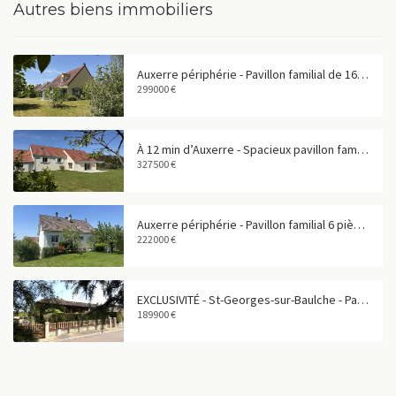
Autres biens immobiliers
Auxerre périphérie - Pavillon familial de 165 m² avec garage double
299000 €
À 12 min d’Auxerre - Spacieux pavillon familial de 180 m²
327500 €
Auxerre périphérie - Pavillon familial 6 pièces avec sous-sol total
222000 €
EXCLUSIVITÉ - St-Georges-sur-Baulche - Pavillon 4 pièces avec vie de plain-pied
189900 €