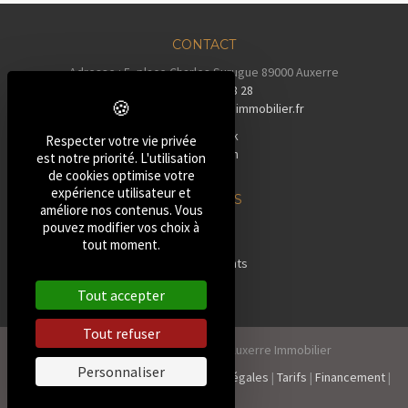
CONTACT
Adresse : 5, place Charles Surugue 89000 Auxerre
Tél :
03 86 72 28 28
Email :
contact@auxerreimmobilier.fr
Facebook
Respecter votre vie privée
Instagram
est notre priorité. L'utilisation
Tiktok
de cookies optimise votre
expérience utilisateur et
NOS BIENS
améliore nos contenus. Vous
»
Maisons
pouvez modifier vos choix à
tout moment.
»
Pavillons
»
Appartements
»
Terrains
Tout accepter
»
Autres
Tout refuser
2026, Tous droits réservés Auxerre Immobilier
Personnaliser
Politique de confidentialité
|
Mentions Légales
|
Tarifs
|
Financement
|
Contact