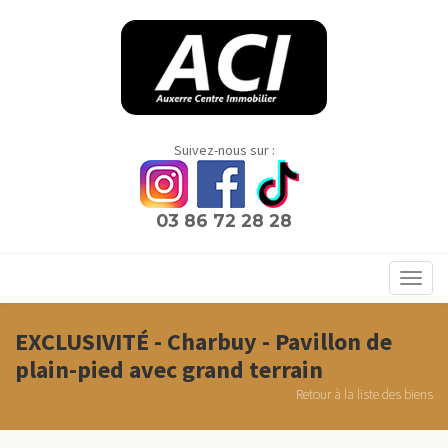
Panneau de gestion des cookies
Suivez-nous sur :
03 86 72 28 28
Toggl
navig
EXCLUSIVITÉ - Charbuy - Pavillon de
plain-pied avec grand terrain
Retour à la liste des biens