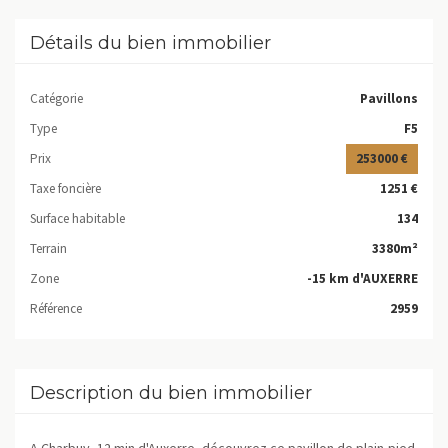
Détails du bien immobilier
Catégorie
Pavillons
Type
F5
Prix
253000 €
Taxe foncière
1251 €
Surface habitable
134
Terrain
3380m²
Zone
-15 km d'AUXERRE
Référence
2959
Description du bien immobilier
A Charbuy, 12 min d'Auxerre, découvrez ce pavillon de plain-pied