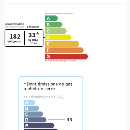
33*
182
33