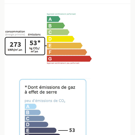
53*
273
53