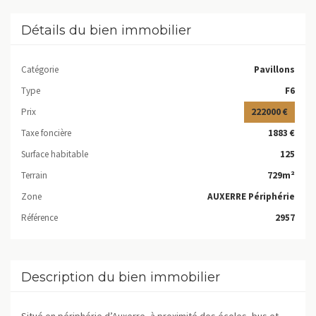
Détails du bien immobilier
Catégorie
Pavillons
Type
F6
Prix
222000 €
Taxe foncière
1883 €
Surface habitable
125
Terrain
729m²
Zone
AUXERRE Périphérie
Référence
2957
Description du bien immobilier
Situé en périphérie d’Auxerre, à proximité des écoles, bus et