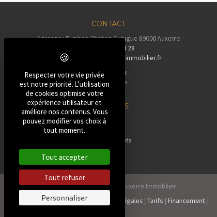
CONTACT
Adresse : 5, place Charles Surugue 89000 Auxerre
Tél :
03 86 72 28 28
Email :
contact@auxerreimmobilier.fr
Facebook
Respecter votre vie privée
Instagram
est notre priorité. L'utilisation
Tiktok
de cookies optimise votre
expérience utilisateur et
NOS BIENS
améliore nos contenus. Vous
»
Maisons
pouvez modifier vos choix à
tout moment.
»
Pavillons
»
Appartements
»
Terrains
Tout accepter
»
Autres
Tout refuser
2026, Tous droits réservés Auxerre Immobilier
Personnaliser
Politique de confidentialité
|
Mentions Légales
|
Tarifs
|
Financement
|
Contact