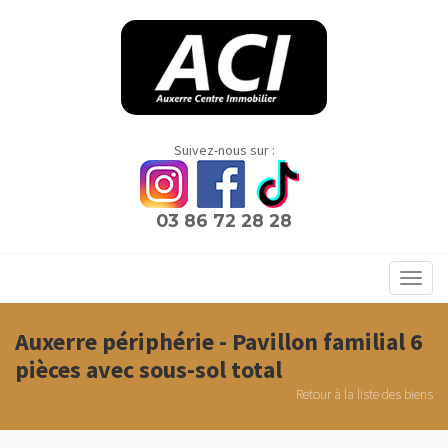
Panneau de gestion des cookies
Suivez-nous sur :
03 86 72 28 28
Toggl
navig
Auxerre périphérie - Pavillon familial 6
pièces avec sous-sol total
Retour à la liste des biens