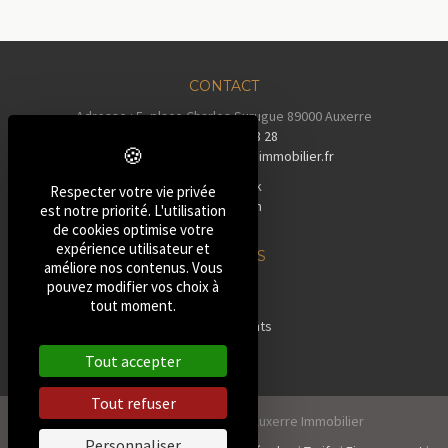
CONTACT
Adresse : 5, place Charles Surugue 89000 Auxerre
Tél :
03 86 72 28 28
Email :
contact@auxerreimmobilier.fr
Facebook
Respecter votre vie privée
Instagram
est notre priorité. L'utilisation
Tiktok
de cookies optimise votre
expérience utilisateur et
NOS BIENS
améliore nos contenus. Vous
»
Maisons
pouvez modifier vos choix à
tout moment.
»
Pavillons
»
Appartements
»
Terrains
Tout accepter
»
Autres
Tout refuser
2026, Tous droits réservés Auxerre Immobilier
Personnaliser