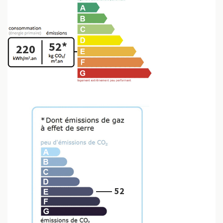
52*
220
52