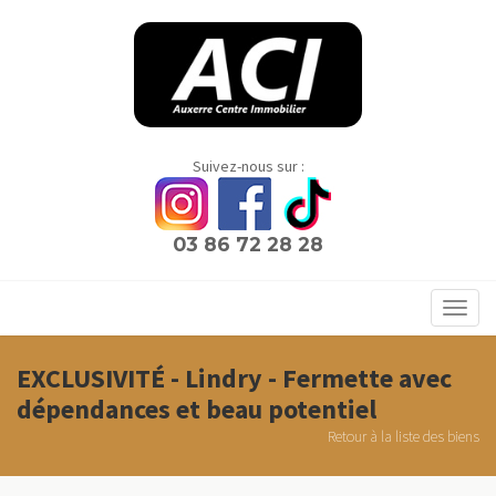
Panneau de gestion des cookies
Suivez-nous sur :
03 86 72 28 28
Toggl
navig
EXCLUSIVITÉ - Lindry - Fermette avec
dépendances et beau potentiel
Retour à la liste des biens