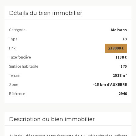
Détails du bien immobilier
Catégorie
Maisons
Type
F3
Prix
239000 €
Taxe foncière
1138 €
Surface habitable
175
Terrain
1518m²
Zone
-15 km d'AUXERRE
Référence
2946
Description du bien immobilier
À Lindry, découvrez cette fermette de 175 m² habitables, offrant