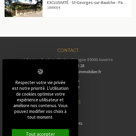
EXCLUSIVITÉ - St-Georges-sur-Baulche - Pavillon 4 pièces avec vie de plain-pied
189900 €
CONTACT
Adresse : 5, place Charles Surugue 89000 Auxerre
Tél :
03 86 72 28 28
Email :
contact@auxerreimmobilier.fr
Facebook
Respecter votre vie privée
Instagram
est notre priorité. L'utilisation
Tiktok
de cookies optimise votre
expérience utilisateur et
NOS BIENS
améliore nos contenus. Vous
»
Maisons
pouvez modifier vos choix à
tout moment.
»
Pavillons
»
Appartements
»
Terrains
Tout accepter
»
Autres