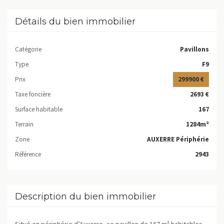
Détails du bien immobilier
Catégorie
Pavillons
Type
F9
Prix
299900 €
Taxe foncière
2693 €
Surface habitable
167
Terrain
1284m²
Zone
AUXERRE Périphérie
Référence
2943
Description du bien immobilier
Situé en périphérie d’Auxerre, ce pavillon de 167 m² habitables