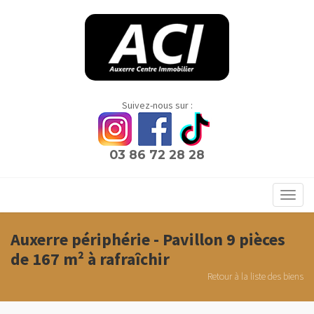
Panneau de gestion des cookies
Suivez-nous sur :
03 86 72 28 28
Toggl
navig
Auxerre périphérie - Pavillon 9 pièces
de 167 m² à rafraîchir
Retour à la liste des biens