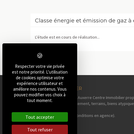
Classe énergie et émission de gaz à 
L'étude est en cours de réalisation...
Respecter votre vie privée
est notre priorité. L'utilisation
de cookies optimise votre
expérience utilisateur et
AUXERRE IMMOBILIER
améliore nos contenus. Vous
pouvez modifier vos choix à
Votre agence immobilière Auxerre Centre Immobilier prop
tout moment.
maisons, pavillons, appartement, terrains, biens atypique
sa région.
Estimation offerte* (voir conditions en agence).
Tout accepter
Tout refuser