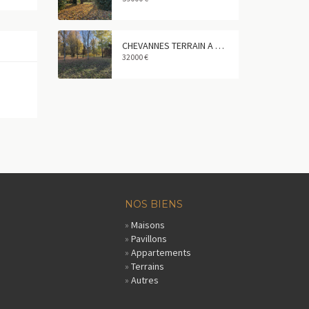
CHEVANNES TERRAIN A BATIR 572 m²
32000 €
NOS BIENS
»
Maisons
»
Pavillons
»
Appartements
»
Terrains
»
Autres