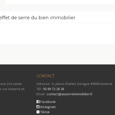
effet de serre du bien immobilier
CONTACT
ose à la vente
Adresse : 5, place Charles Surugue 89000 Auxerre
s sur Auxerre et
Tél :
03 86 72 28 28
Email :
contact@auxerreimmobilier.fr
Facebook
Instagram
Tiktok