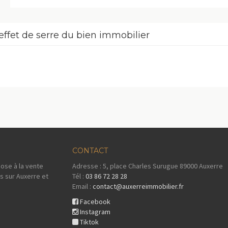
effet de serre du bien immobilier
CONTACT
ose à la vente
Adresse : 5, place Charles Surugue 89000 Auxerre
s sur Auxerre et
Tél :
03 86 72 28 28
Email :
contact@auxerreimmobilier.fr
Facebook
Instagram
Tiktok