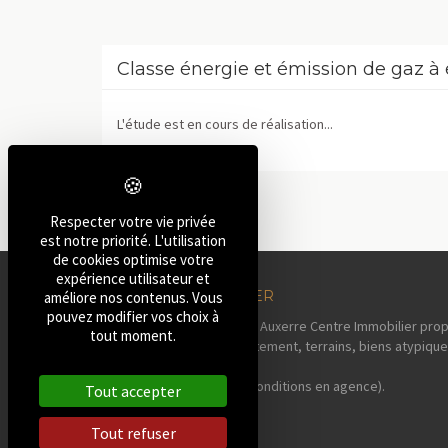
Classe énergie et émission de gaz à 
L'étude est en cours de réalisation...
Respecter votre vie privée
est notre priorité. L'utilisation
de cookies optimise votre
expérience utilisateur et
AUXERRE IMMOBILIER
améliore nos contenus. Vous
pouvez modifier vos choix à
Votre agence immobilière Auxerre Centre Immobilier prop
tout moment.
maisons, pavillons, appartement, terrains, biens atypique
sa région.
Estimation offerte* (voir conditions en agence).
Tout accepter
Tout refuser