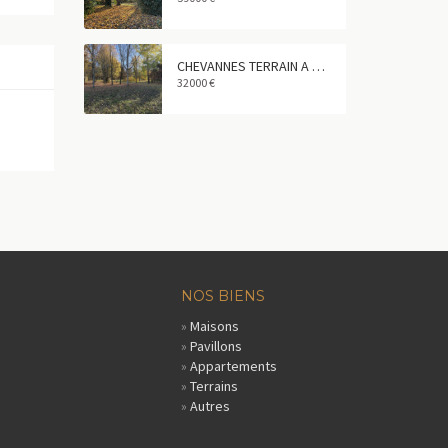
CHEVANNES TERRAIN A BATIR 572 m²
32000 €
NOS BIENS
»
Maisons
»
Pavillons
»
Appartements
»
Terrains
»
Autres